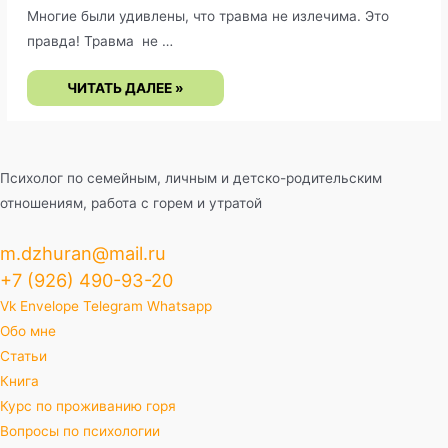
Многие были удивлены, что травма не излечима. Это
правда! Травма не …
ТРАВМА
ЧИТАТЬ ДАЛЕЕ »
ОТВЕРЖЕНИЯ.
КАК
СЕБЕ
ПОМОЧЬ?
Психолог по семейным, личным и детско-родительским
отношениям, работа с горем и утратой
m.dzhuran@mail.ru
+7 (926) 490-93-20
Vk
Envelope
Telegram
Whatsapp
Обо мне
Статьи
Книга
Курс по проживанию горя
Вопросы по психологии