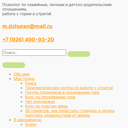
Перейти
Психолог по семейным, личным и детско-родительским
к
отношениям,
содержимому
работа с горем и утратой
m.dzhuran@mail.ru
+7 (926) 490-93-20
Обо мне
Мои труды
Книга
Терапевтическая группа по работе с утратой
Группа поддержки в проживании горя
Курс по проживанию горя
Чат поддержки
Курс по чувству вины
26 секретов, как перестать страдать и начать
получать удовольствие от жизни.
Я рекомендую
Книги