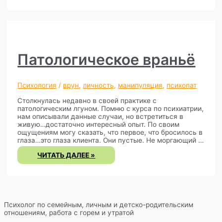
Патологическое враньё
Психология
/
врун
,
личность
,
манипуляция
,
психопат
Столкнулась недавно в своей практике с
патологическим лгуном. Помню с курса по психиатрии,
нам описывали данные случаи, но встретиться в
живую…достаточно интересный опыт. По своим
ощущениям могу сказать, что первое, что бросилось в
глаза…это глаза клиента. Они пустые. Не моргающий …
ПАТОЛОГИЧЕСКОЕ
ЧИТАТЬ ДАЛЕЕ »
ВРАНЬЁ
Психолог по семейным, личным и детско-родительским
отношениям, работа с горем и утратой