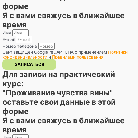
форме
Я с вами свяжусь в ближайшее
время
Имя
E-mail
Номер телефона
Сайт защищён Google reCAPTCHA с применением
Политики
конфиденциальности
и
Правилами пользования
.
ЗАПИСАТЬСЯ
Для записи на практический
курс:
"Проживание чувства вины"​
оставьте свои данные в этой
форме
Я с вами свяжусь в ближайшее
время
Имя