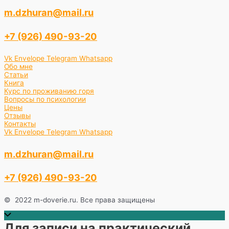
m.dzhuran@mail.ru
+7 (926) 490-93-20
Vk
Envelope
Telegram
Whatsapp
Обо мне
Статьи
Книга
Курс по проживанию горя
Вопросы по психологии
Цены
Отзывы
Контакты
Vk
Envelope
Telegram
Whatsapp
m.dzhuran@mail.ru
+7 (926) 490-93-20
© 2022 m-doverie.ru. Все права защищены
Прокрутить
наверх
Для записи на практический