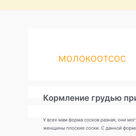
молокоотсос
Кормление грудью при
Грудное вскармливание
/
беспокойное по
У всех мам форма сосков разная, они мо
женщины плоские соски. С данной формо