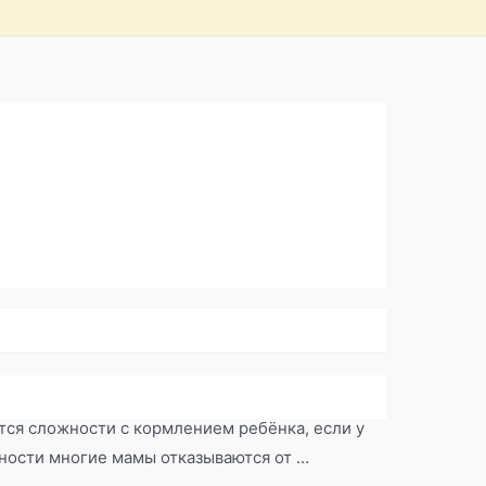
груди
,
плоский сосок
,
уменьшение молока
ются сложности с кормлением ребёнка, если у
ности многие мамы отказываются от …