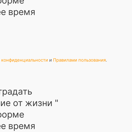
 форме
ее время
 конфиденциальности
и
Правилами пользования
.
страдать
ие от жизни "
 форме
ее время