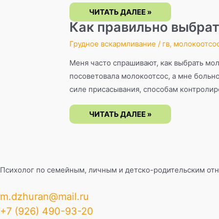
КОРМЛЕНИЕ
ЧИТАТЬ ДАЛЕЕ »
ГРУДЬЮ
ПРИ
Как правильно выбра
ПЛОСКИХ
СОСКАХ
Грудное вскармливание
/
гв
,
молокоотсо
Меня часто спрашивают, как выбрать мо
посоветовала молокоотсос, а мне больно
силе присасывания, способам контролир
КАК
ЧИТАТЬ ДАЛЕЕ »
ПРАВИЛЬНО
ВЫБРАТЬ
МОЛОКООТСОС?
Психолог по семейным, личным и детско-родительским отн
m.dzhuran@mail.ru
+7 (926) 490-93-20