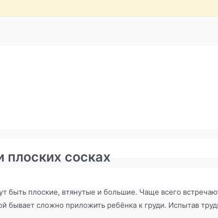
 плоских сосках
ведение у груди
,
кормление грудью
,
молокоотсос
,
отказ от 
гут быть плоские, втянутые и большие. Чаще всего встреча
й бывает сложно приложить ребёнка к груди. Испытав труд