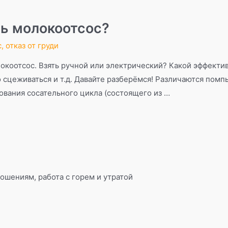
ть молокоотсос?
с
,
отказ от груди
локоотсос. Взять ручной или электрический? Какой эффекти
 сцеживаться и т.д. Давайте разберёмся! Различаются помп
ования сосательного цикла (состоящего из …
ошениям, работа с горем и утратой