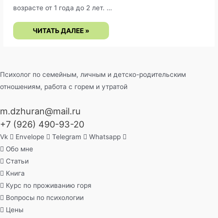
возрасте от 1 года до 2 лет. …
РАЗВИВАЮЩИЕ
ЧИТАТЬ ДАЛЕЕ »
ЗАНЯТИЯ
С
РЕБЁНКОМ
ОТ
1-
2
ЛЕТ
Психолог по семейным, личным и детско-родительским
отношениям, работа с горем и утратой
m.dzhuran@mail.ru
+7 (926) 490-93-20
Vk
Envelope
Telegram
Whatsapp
Обо мне
Статьи
Книга
Курс по проживанию горя
Вопросы по психологии
Цены